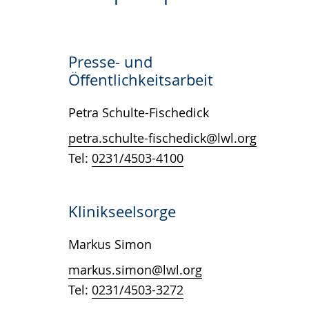
Sprache
Unterstützung.
in
wechseln.
Deutscher
Gebärdensprache
Presse- und
wird
Öffentlichkeitsarbeit
angezeigt.
Petra Schulte-Fischedick
petra.schulte-fischedick@lwl.org
Tel:
0231/4503-4100
Klinikseelsorge
Markus Simon
markus.simon@lwl.org
Tel:
0231/4503-3272