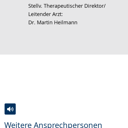
Stellv. Therapeutischer Direktor/
Leitender Arzt:
Dr. Martin Heilmann
Zur
Aktiviere
Ein
Weitere Ansprechpersonen
Leichten
Audio-
Video