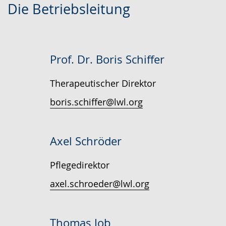
Die Betriebsleitung
Leichten
Audio-
Video
Sprache
Unterstützung.
in
wechseln.
Deutscher
Gebärdensprache
Prof. Dr. Boris Schiffer
wird
Therapeutischer Direktor
angezeigt.
boris.schiffer@lwl.org
Axel Schröder
Pflegedirektor
axel.schroeder@lwl.org
Thomas Job