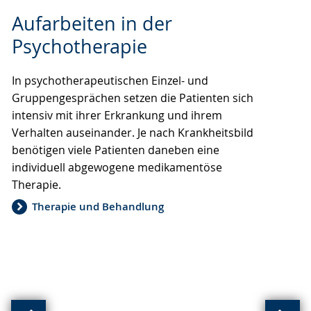
Zur
Aktiviere
Ein
Aufarbeiten in der
Leichten
Audio-
Video
Sprache
Unterstützung.
in
Psychotherapie
wechseln.
Deutscher
Gebärdensprache
In psychotherapeutischen Einzel- und
wird
Gruppengesprächen setzen die Patienten sich
angezeigt.
intensiv mit ihrer Erkrankung und ihrem
Verhalten auseinander. Je nach Krankheitsbild
benötigen viele Patienten daneben eine
individuell abgewogene medikamentöse
Therapie.
Therapie und Behandlung