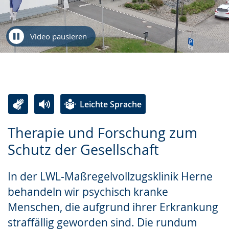
Video pausieren
Leichte Sprache
Zur
Aktiviere
Ein
Therapie und Forschung zum
Leichten
Audio-
Video
Schutz der Gesellschaft
Sprache
Unterstützung.
in
wechseln.
Deutscher
In der LWL-Maßregelvollzugsklinik Herne
Gebärdensprache
behandeln wir psychisch kranke
wird
Menschen, die aufgrund ihrer Erkrankung
angezeigt.
straffällig geworden sind. Die rundum