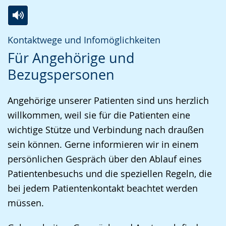
Zur
Aktiviere
Ein
Kontaktwege und Infomöglichkeiten
Leichten
Audio-
Video
Für Angehörige und
Sprache
Unterstützung.
in
Bezugspersonen
wechseln.
Deutscher
Gebärdensprache
Angehörige unserer Patienten sind uns herzlich
wird
willkommen, weil sie für die Patienten eine
angezeigt.
wichtige Stütze und Verbindung nach draußen
sein können. Gerne informieren wir in einem
persönlichen Gespräch über den Ablauf eines
Patientenbesuchs und die speziellen Regeln, die
bei jedem Patientenkontakt beachtet werden
müssen.