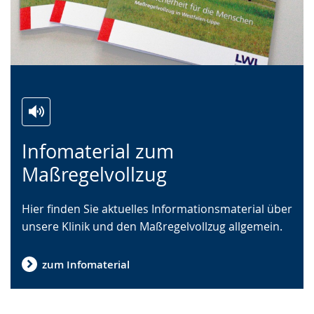
Zur
Aktiviere
Ein
Infomaterial zum
Leichten
Audio-
Video
Sprache
Unterstützung.
in
Maßregelvollzug
wechseln.
Deutscher
Gebärdensprache
Hier finden Sie aktuelles Informationsmaterial über
wird
unsere Klinik und den Maßregelvollzug allgemein.
angezeigt.
zum Infomaterial