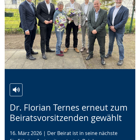
Zur
Aktiviere
Ein
Dr. Florian Ternes erneut zum
Leichten
Audio-
Video
Sprache
Unterstützung.
in
Beiratsvorsitzenden gewählt
wechseln.
Deutscher
Gebärdensprache
16. März 2026 | Der Beirat ist in seine nächste
wird