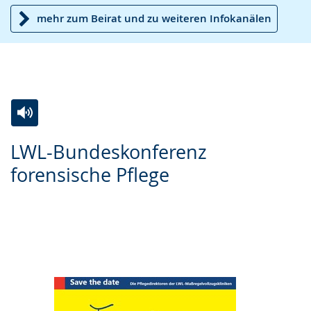
mehr zum Beirat und zu weiteren Infokanälen
Zur
Aktiviere
Ein
LWL-Bundeskonferenz
Leichten
Audio-
Video
forensische Pflege
Sprache
Unterstützung.
in
wechseln.
Deutscher
Gebärdensprache
wird
angezeigt.