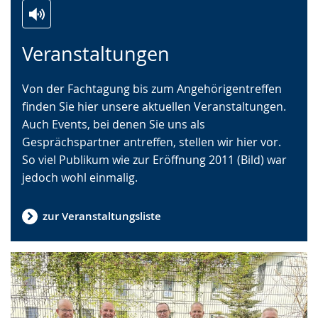
Zur
Aktiviere
Ein
Veranstaltungen
Leichten
Audio-
Video
Sprache
Unterstützung.
in
Von der Fachtagung bis zum Angehörigentreffen
wechseln.
Deutscher
finden Sie hier unsere aktuellen Veranstaltungen.
Gebärdensprache
Auch Events, bei denen Sie uns als
wird
Gesprächspartner antreffen, stellen wir hier vor.
angezeigt.
So viel Publikum wie zur Eröffnung 2011 (Bild) war
jedoch wohl einmalig.
zur Veranstaltungsliste