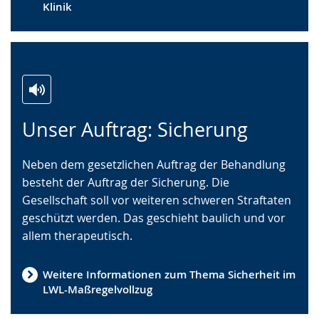
Klinik
Zur
Aktiviere
Ein
Unser Auftrag: Sicherung
Leichten
Audio-
Video
Sprache
Unterstützung.
in
Neben dem gesetzlichen Auftrag der Behandlung
wechseln.
Deutscher
besteht der Auftrag der Sicherung. Die
Gebärdensprache
Gesellschaft soll vor weiteren schweren Straftaten
wird
geschützt werden. Das geschieht baulich und vor
angezeigt.
allem therapeutisch.
Weitere Informationen zum Thema Sicherheit im
LWL-Maßregelvollzug