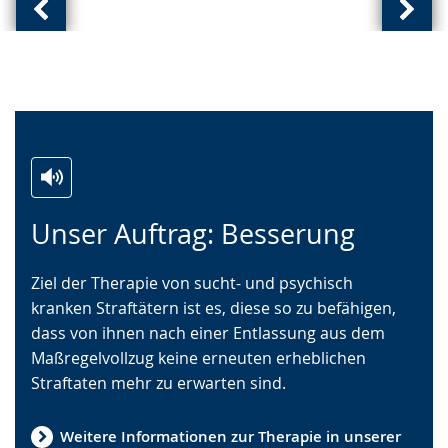
Vorherige
Näch
Ansicht:
Ansic
(
(
von
von
)
)
Zur
Aktiviere
Ein
Unser Auftrag: Besserung
Leichten
Audio-
Video
Sprache
Unterstützung.
in
Ziel der Therapie von sucht- und psychisch
wechseln.
Deutscher
kranken Straftätern ist es, diese so zu befähigen,
Gebärdensprache
dass von ihnen nach einer Entlassung aus dem
wird
Maßregelvollzug keine erneuten erheblichen
angezeigt.
Straftaten mehr zu erwarten sind.
Weitere Informationen zur Therapie in unserer