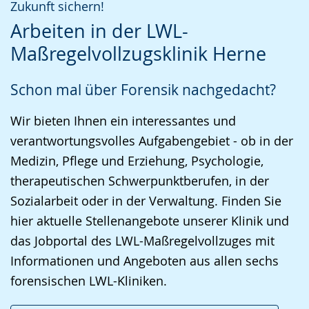
Zukunft sichern!
Leichten
Audio-
Video
Arbeiten in der LWL-
Sprache
Unterstützung.
in
Maßregelvollzugsklinik Herne
wechseln.
Deutscher
Gebärdensprache
Schon mal über Forensik nachgedacht?
wird
angezeigt.
Wir bieten Ihnen ein interessantes und
verantwortungsvolles Aufgabengebiet - ob in der
Medizin, Pflege und Erziehung, Psychologie,
therapeutischen Schwerpunktberufen, in der
Sozialarbeit oder in der Verwaltung. Finden Sie
hier aktuelle Stellenangebote unserer Klinik und
das Jobportal des LWL-Maßregelvollzuges mit
Informationen und Angeboten aus allen sechs
forensischen LWL-Kliniken.