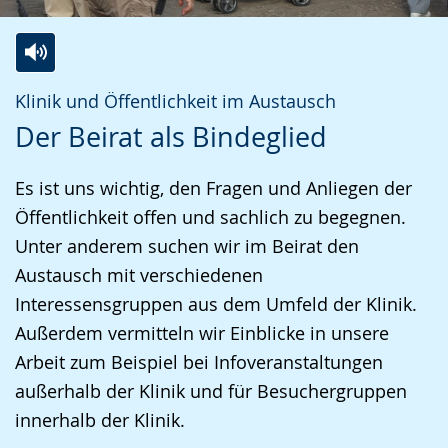
Zur
Aktiviere
Ein
Klinik und Öffentlichkeit im Austausch
Leichten
Audio-
Video
Der Beirat als Bindeglied
Sprache
Unterstützung.
in
wechseln.
Deutscher
Es ist uns wichtig, den Fragen und Anliegen der
Gebärdensprache
Öffentlichkeit offen und sachlich zu begegnen.
wird
Unter anderem suchen wir im Beirat den
angezeigt.
Austausch mit verschiedenen
Interessensgruppen aus dem Umfeld der Klinik.
Außerdem vermitteln wir Einblicke in unsere
Arbeit zum Beispiel bei Infoveranstaltungen
außerhalb der Klinik und für Besuchergruppen
innerhalb der Klinik.